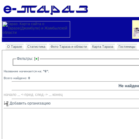
О Таразе
Статистика
Фото Тараза и области
Карта Тараза
Гостиницы
Фильтры: 
Название начинается на:
"6"
;
Всего найдено:
0
Не найде
начало
... 
<-пред.
след.->
... 
конец
Добавить организацию 