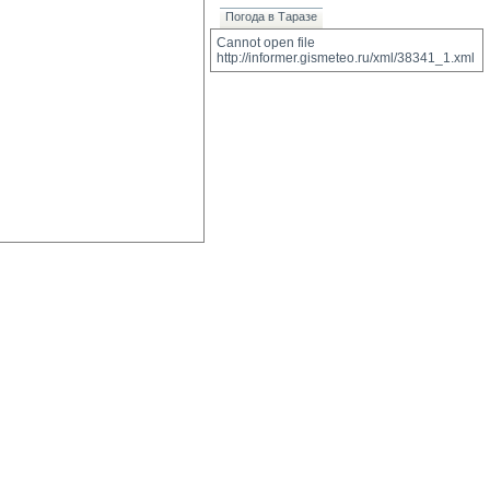
Погода в Таразе
Cannot open file 
http://informer.gismeteo.ru/xml/38341_1.xml