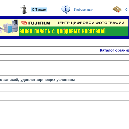
О Таразе
Информация
Сп
Каталог органи
но записей, удовлетворяющих условиям