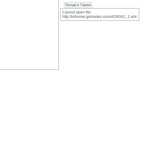
Погода в Таразе
Cannot open file 
http://informer.gismeteo.ru/xml/38341_1.xml