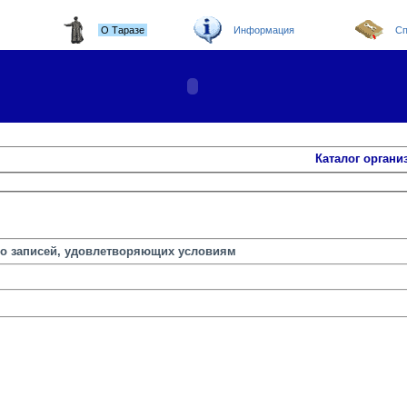
О Таразе
Информация
Сп
Каталог органи
но записей, удовлетворяющих условиям