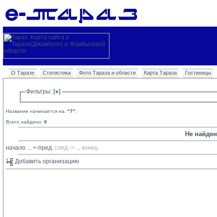
О Таразе
Статистика
Фото Тараза и области
Карта Тараза
Гостиницы
Фильтры: 
Название начинается на:
"7"
;
Всего найдено:
0
Не найде
начало
... 
<-пред.
след.->
... 
конец
Добавить организацию 