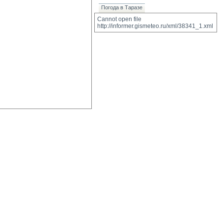
Погода в Таразе
Cannot open file 
http://informer.gismeteo.ru/xml/38341_1.xml