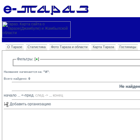
О Таразе
Статистика
Фото Тараза и области
Карта Тараза
Гостиницы
Фильтры: 
Название начинается на:
"A"
;
Всего найдено:
0
Не найде
начало
... 
<-пред.
след.->
... 
конец
Добавить организацию 