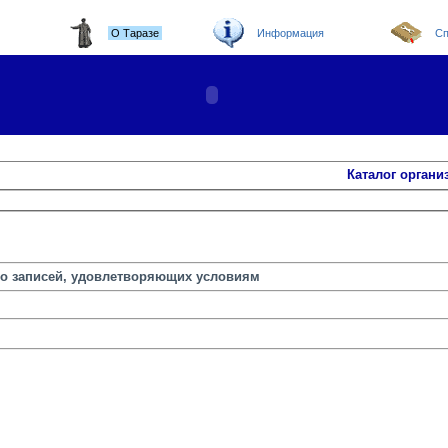
О Таразе
Информация
Сп
Каталог органи
но записей, удовлетворяющих условиям