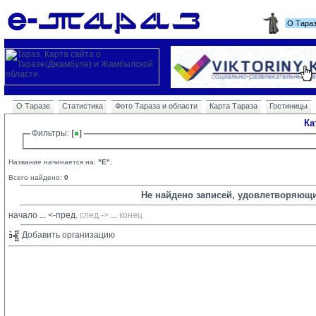
О Тара
О Таразе
Статистика
Фото Тараза и области
Карта Тараза
Гостиницы
Ка
Фильтры: 
Название начинается на:
"E"
;
Всего найдено:
0
Не найдено записей, удовлетворяющ
начало
... 
<-пред.
след.->
... 
конец
Добавить организацию 