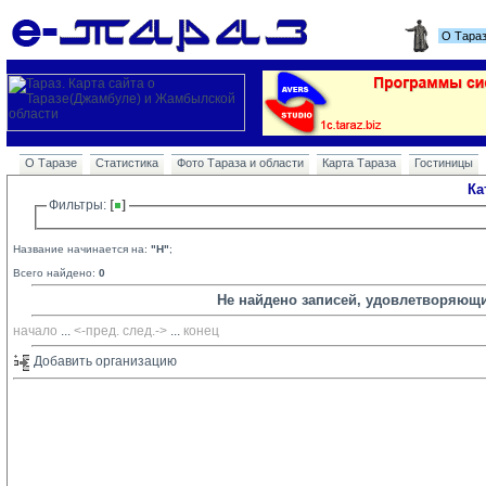
О Тара
О Таразе
Статистика
Фото Тараза и области
Карта Тараза
Гостиницы
Ка
Фильтры: 
Название начинается на:
"H"
;
Всего найдено:
0
Не найдено записей, удовлетворяющ
начало
... 
<-пред.
след.->
... 
конец
Добавить организацию 