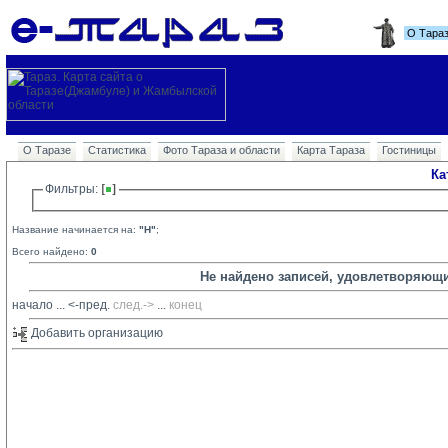
О Тара
О Таразе
Статистика
Фото Тараза и области
Карта Тараза
Гостиницы
Ка
Фильтры: 
Название начинается на:
"H"
;
Всего найдено:
0
Не найдено записей, удовлетворяющ
начало
... 
<-пред.
след.->
... 
конец
Добавить организацию 