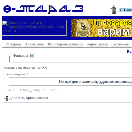
О Тара
О Таразе
Статистика
Фото Тараза и области
Карта Тараза
Гостиницы
Ка
Фильтры: 
Название начинается на:
"K"
;
Всего найдено:
0
Не найдено записей, удовлетворяющ
начало
... 
<-пред.
след.->
... 
конец
Добавить организацию 