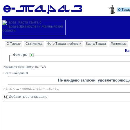
О Тара
О Таразе
Статистика
Фото Тараза и области
Карта Тараза
Гостиницы
Ка
Фильтры: 
Название начинается на:
"L"
;
Всего найдено:
0
Не найдено записей, удовлетворяющ
начало
... 
<-пред.
след.->
... 
конец
Добавить организацию 