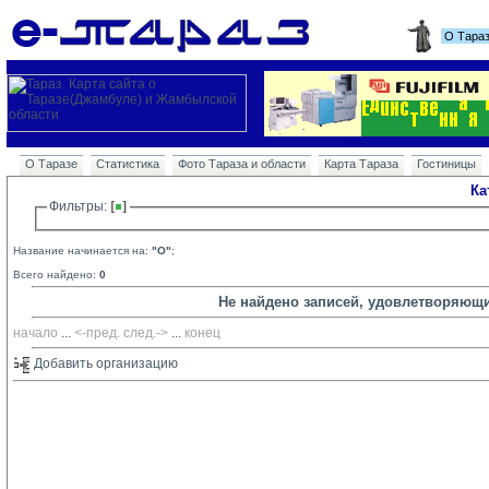
О Тара
О Таразе
Статистика
Фото Тараза и области
Карта Тараза
Гостиницы
Ка
Фильтры: 
Название начинается на:
"O"
;
Всего найдено:
0
Не найдено записей, удовлетворяющ
начало
... 
<-пред.
след.->
... 
конец
Добавить организацию 