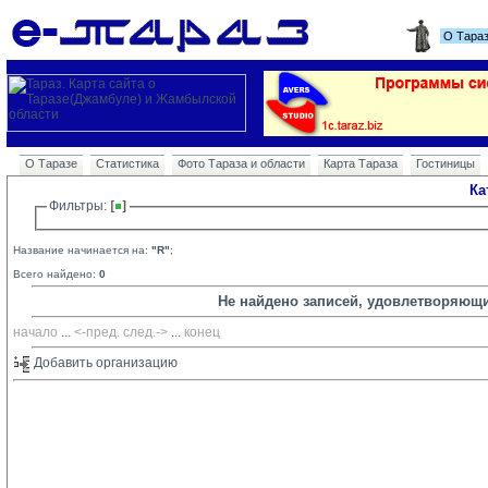
О Тара
О Таразе
Статистика
Фото Тараза и области
Карта Тараза
Гостиницы
Ка
Фильтры: 
Название начинается на:
"R"
;
Всего найдено:
0
Не найдено записей, удовлетворяющ
начало
... 
<-пред.
след.->
... 
конец
Добавить организацию 