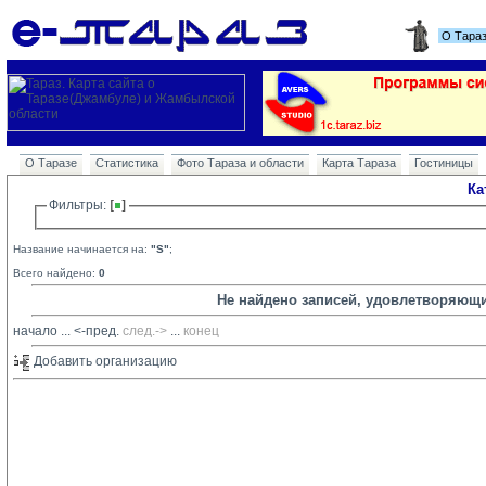
О Тара
О Таразе
Статистика
Фото Тараза и области
Карта Тараза
Гостиницы
Ка
Фильтры: 
Название начинается на:
"S"
;
Всего найдено:
0
Не найдено записей, удовлетворяющ
начало
... 
<-пред.
след.->
... 
конец
Добавить организацию 