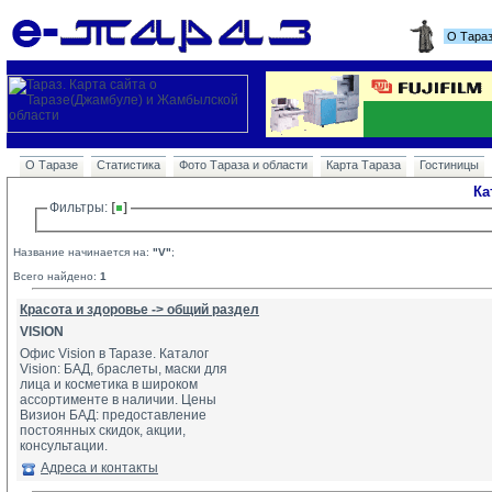
О Тара
О Таразе
Статистика
Фото Тараза и области
Карта Тараза
Гостиницы
Ка
Фильтры: 
Название начинается на:
"V"
;
Всего найдено:
1
Красота и здоровье -> общий раздел
VISION
Офис Vision в Таразе. Каталог
Vision: БАД, браслеты, маски для 
лица и косметика в широком 
ассортименте в наличии. Цены 
Визион БАД: предоставление 
постоянных скидок, акции, 
консультации.
Адреса и контакты