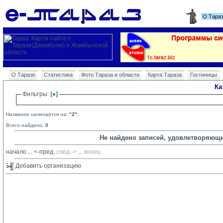
О Тара
О Таразе
Статистика
Фото Тараза и области
Карта Тараза
Гостиницы
Ка
Фильтры: 
Название начинается на:
"Z"
;
Всего найдено:
0
Не найдено записей, удовлетворяющ
начало
... 
<-пред.
след.->
... 
конец
Добавить организацию 