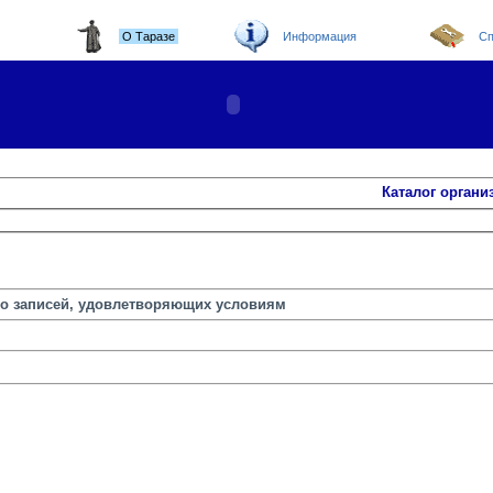
О Таразе
Информация
Сп
Каталог органи
но записей, удовлетворяющих условиям