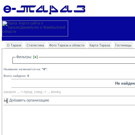
О Таразе
Статистика
Фото Тараза и области
Карта Тараза
Гостиницы
Фильтры: 
Название начинается на:
"8"
;
Всего найдено:
0
Не найде
начало
... 
<-пред.
след.->
... 
конец
Добавить организацию 