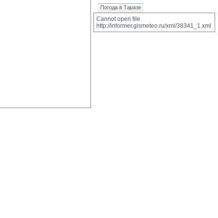
Погода в Таразе
Cannot open file 
http://informer.gismeteo.ru/xml/38341_1.xml