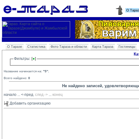
О Тара
О Таразе
Статистика
Фото Тараза и области
Карта Тараза
Гостиницы
Ка
Фильтры: 
Название начинается на:
"5"
;
Всего найдено:
0
Не найдено записей, удовлетворяющ
начало
... 
<-пред.
след.->
... 
конец
Добавить организацию 