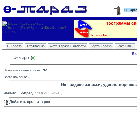
О Тара
О Таразе
Статистика
Фото Тараза и области
Карта Тараза
Гостиницы
Ка
Фильтры: 
Название начинается на:
"N"
;
Всего найдено:
0
Не найдено записей, удовлетворяющ
начало
... 
<-пред.
след.->
... 
конец
Добавить организацию 