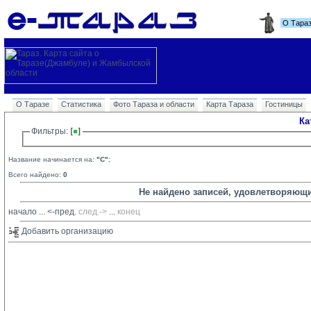
О Тара
О Таразе
Статистика
Фото Тараза и области
Карта Тараза
Гостиницы
Ка
Фильтры: 
Название начинается на:
"C"
;
Всего найдено:
0
Не найдено записей, удовлетворяющ
начало
... 
<-пред.
след.->
... 
конец
Добавить организацию 