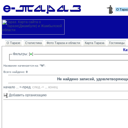
О Тара
О Таразе
Статистика
Фото Тараза и области
Карта Тараза
Гостиницы
Ка
Фильтры: 
Название начинается на:
"N"
;
Всего найдено:
0
Не найдено записей, удовлетворяющ
начало
... 
<-пред.
след.->
... 
конец
Добавить организацию 