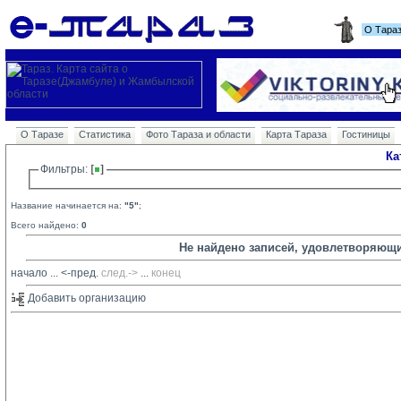
О Тара
О Таразе
Статистика
Фото Тараза и области
Карта Тараза
Гостиницы
Ка
Фильтры: 
Название начинается на:
"5"
;
Всего найдено:
0
Не найдено записей, удовлетворяющ
начало
... 
<-пред.
след.->
... 
конец
Добавить организацию 