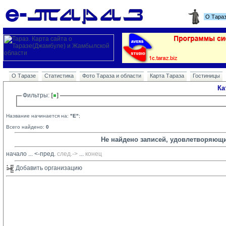
О Тара
О Таразе
Статистика
Фото Тараза и области
Карта Тараза
Гостиницы
Ка
Фильтры: 
Название начинается на:
"E"
;
Всего найдено:
0
Не найдено записей, удовлетворяющ
начало
... 
<-пред.
след.->
... 
конец
Добавить организацию 