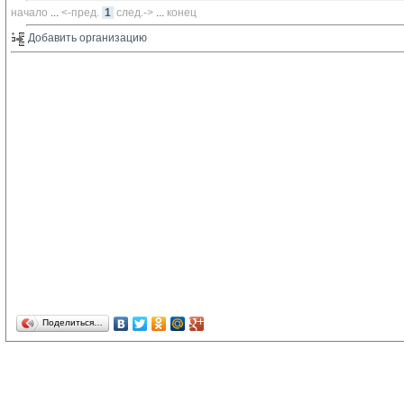
начало
... 
<-пред.
1
след.->
... 
конец
Добавить организацию 
Поделиться…