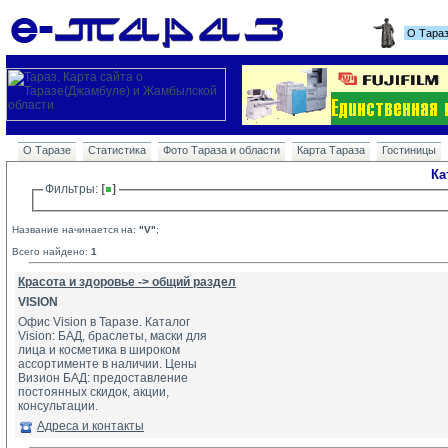
О Тара
О Таразе
Статистика
Фото Тараза и области
Карта Тараза
Гостиницы
Ка
Фильтры: 
Название начинается на:
"V"
;
Всего найдено:
1
Красота и здоровье -> общий раздел
VISION
Офис Vision в Таразе. Каталог
Vision: БАД, браслеты, маски для 
лица и косметика в широком 
ассортименте в наличии. Цены 
Визион БАД: предоставление 
постоянных скидок, акции, 
консультации.
Адреса и контакты