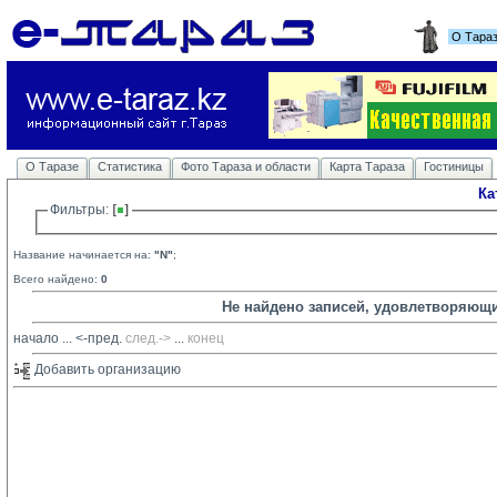
О Тара
О Таразе
Статистика
Фото Тараза и области
Карта Тараза
Гостиницы
Ка
Фильтры: 
Название начинается на:
"N"
;
Всего найдено:
0
Не найдено записей, удовлетворяющ
начало
... 
<-пред.
след.->
... 
конец
Добавить организацию 