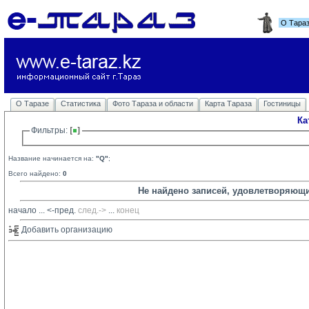
О Тара
О Таразе
Статистика
Фото Тараза и области
Карта Тараза
Гостиницы
Ка
Фильтры: 
Название начинается на:
"Q"
;
Всего найдено:
0
Не найдено записей, удовлетворяющ
начало
... 
<-пред.
след.->
... 
конец
Добавить организацию 