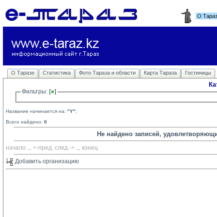
О Тара
О Таразе
Статистика
Фото Тараза и области
Карта Тараза
Гостиницы
Ка
Фильтры: 
Название начинается на:
"Y"
;
Всего найдено:
0
Не найдено записей, удовлетворяющ
начало
... 
<-пред.
след.->
... 
конец
Добавить организацию 