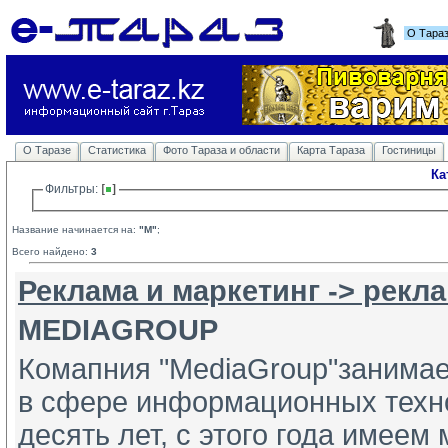
О Тара
О Таразе
Статистика
Фото Тараза и области
Карта Тараза
Гостиницы
Ка
Фильтры: 
Название начинается на:
"M"
;
Всего найдено:
3
Реклама и маркетинг -> рекл
MEDIAGROUP
Комапния "MediaGroup"занимае
в сфере информационных техно
десять лет, с этого года имее