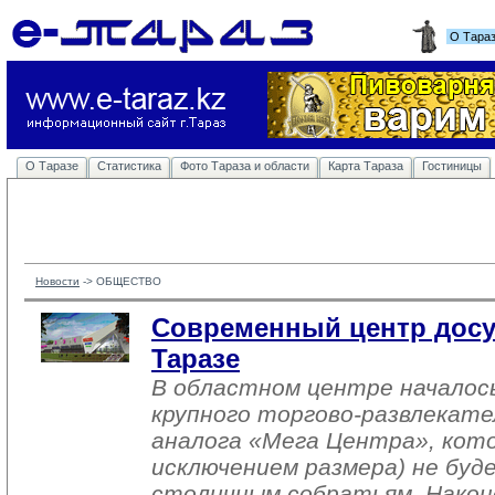
О Тара
О Таразе
Статистика
Фото Тараза и области
Карта Тараза
Гостиницы
Новости
-> 
ОБЩЕСТВО
Современный центр досу
Таразе
В областном центре начало
крупного торгово-развлекате
аналога «Мега Центра», кото
исключением размера) не бу
столичным собратьям. Након