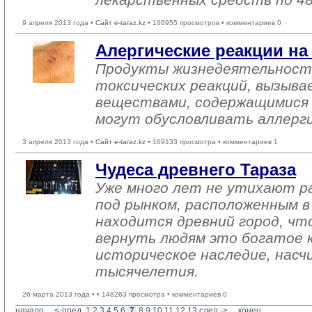
9 апреля 2013 года •
Сайт e-taraz.kz
• 166955 просмотров • комментариев 0
Алергические реакции на
Продукты жизнедеятельности
токсических реакций, вызыв
веществами, содержащимися в
могут обусловливать аллерги
3 апреля 2013 года •
Сайт e-taraz.kz
• 169133 просмотра • комментариев 1
Чудеса древнего Тараза
Уже много лет не утихают р
под рынком, расположенным в
находится древний город, чт
вернуть людям это богатое 
историческое наследие, нас
тысячелетия.
26 марта 2013 года •
• 148263 просмотра • комментариев 0
начало
... 
<-пред.
1
2
3
4
5
6
7
8
9
10
11
12
13
след.->
... 
конец