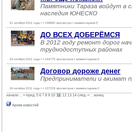
Памятники Тараза войдут в с
наследия ЮНЕСКО
31 октября 2011 года •
• 138992 просмотра • комментариев 0
ДО ВСЕХ ДОБЕРЁМСЯ
В 2012 году ремонт дорог нач
труднодоступных районах
19 октября 2011 года •
• 144775 просмотров • комментариев 0
Договор дороже денег
Предприниматели и акимат п
19 октября 2011 года •
• 137229 просмотров • комментариев 0
начало
... 
<-пред.
5
6
7
8
9
10
11
12
13
14
след.->
... 
конец
Архив новостей