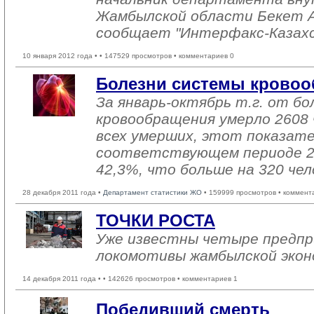
Жамбылской области Бекет 
сообщает "Интерфакс-Казах
10 января 2012 года •
• 147529 просмотров • комментариев 0
Болезни системы крово
За январь-октябрь т.г. от б
кровообращения умерло 2608 
всех умерших, этот показате
соответствующем периоде 2
42,3%, что больше на 320 чел
28 декабря 2011 года •
Департамент статистики ЖО
• 159999 просмотров • коммент
ТОЧКИ РОСТА
Уже известны четыре предп
локомотивы жамбылской экон
14 декабря 2011 года •
• 142626 просмотров • комментариев 1
Победивший смерть