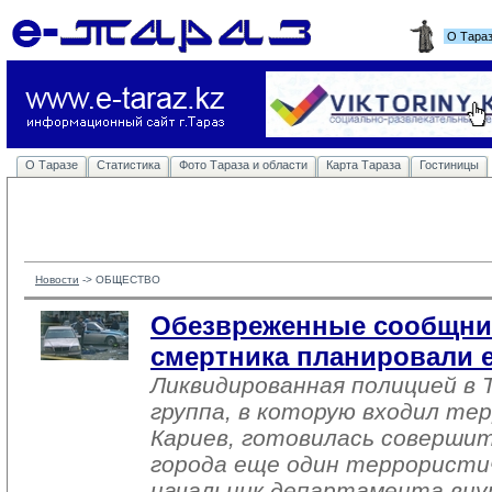
О Тара
О Таразе
Статистика
Фото Тараза и области
Карта Тараза
Гостиницы
Новости
-> 
ОБЩЕСТВО
Обезвреженные сообщник
смертника планировали е
Ликвидированная полицией в 
группа, в которую входил т
Кариев, готовилась соверши
города еще один террористич
начальник департамента вну