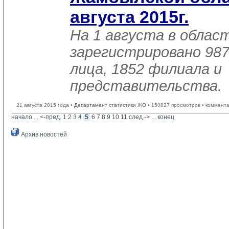
августа 2015г.
На 1 августа в облас
зарегистрировано 987
лица, 1852 филиала и
представительства.
21 августа 2015 года •
Департамент статистики ЖО
• 150827 просмотров • коммент
начало
... 
<-пред.
1
2
3
4
5
6
7
8
9
10
11
след.->
... 
конец
Архив новостей