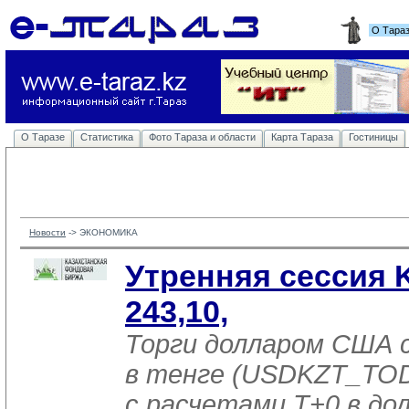
О Тара
О Таразе
Статистика
Фото Тараза и области
Карта Тараза
Гостиницы
Новости
-> 
ЭКОНОМИКА
Утренняя сессия 
243,10,
Торги долларом США 
в тенге (USDKZT_TOD
с расчетами T+0 в до