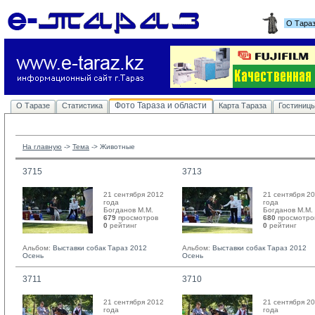
О Тара
Фото Тараза и области
О Таразе
Статистика
Карта Тараза
Гостиниц
На главную
-> 
Тема
-> 
Животные
3715
3713
21 сентября 2012
21 сентября 2
года
года
Богданов М.М. 
Богданов М.М. 
679
просмотров
680
просмотро
0
рейтинг 
0
рейтинг 
Альбом:
Выставки собак Тараз 2012
Альбом:
Выставки собак Тараз 2012
Осень
Осень
3711
3710
21 сентября 2012
21 сентября 2
года
года