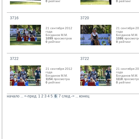
0
рейтинг 
0
рейтинг 
3716
3720
21 сентября 2012
21 сентября 2
года
года
Богданов М.М. 
Богданов М.М. 
1099
просмотров
1086
просмотр
0
рейтинг 
0
рейтинг 
3722
3722
21 сентября 2012
21 сентября 2
года
года
Богданов М.М. 
Богданов М.М. 
1154
просмотра
1118
просмотр
0
рейтинг 
0
рейтинг 
начало
... 
<-пред.
1
2
3
4
5
6
7
след.->
... 
конец