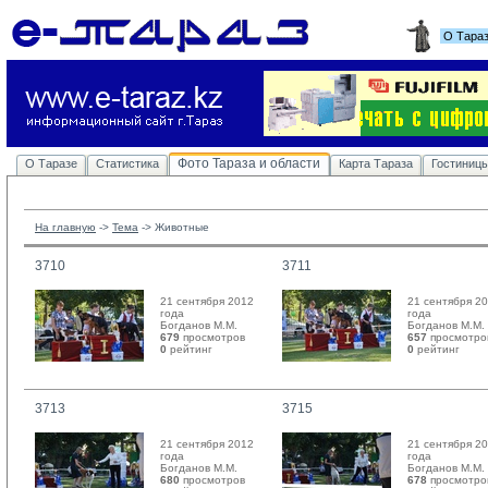
О Тара
Фото Тараза и области
О Таразе
Статистика
Карта Тараза
Гостиниц
На главную
-> 
Тема
-> 
Животные
3710
3711
21 сентября 2012
21 сентября 2
года
года
Богданов М.М. 
Богданов М.М. 
679
просмотров
657
просмотро
0
рейтинг 
0
рейтинг 
3713
3715
21 сентября 2012
21 сентября 2
года
года
Богданов М.М. 
Богданов М.М. 
680
просмотров
678
просмотро