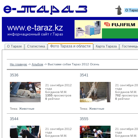
О Тара
Фото Тараза и области
О Таразе
Статистика
Карта Тараза
Гостиниц
На главную
-> 
Альбом
-> 
Выставки собак Тараз 2012 Осень
3536
3541
21 сентября 2012
21 сентября 2
года
года
Богданов М.М. 
Богданов М.М. 
1355
просмотров
702
просмотра
0
рейтинг 
0
рейтинг 
Тема:
Животные
Тема:
Животные
3544
3555
21 сентября 2012
21 сентября 2
года
года
Богданов М.М. 
Богданов М.М. 