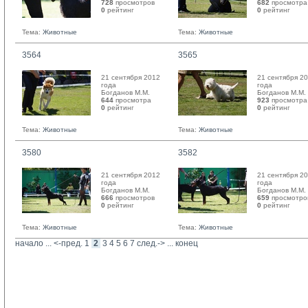
728
просмотров
682
просмотра
0
рейтинг 
0
рейтинг 
Тема:
Животные
Тема:
Животные
3564
3565
21 сентября 2012
21 сентября 2
года
года
Богданов М.М. 
Богданов М.М. 
644
просмотра
923
просмотра
0
рейтинг 
0
рейтинг 
Тема:
Животные
Тема:
Животные
3580
3582
21 сентября 2012
21 сентября 2
года
года
Богданов М.М. 
Богданов М.М. 
666
просмотров
659
просмотро
0
рейтинг 
0
рейтинг 
Тема:
Животные
Тема:
Животные
начало
... 
<-пред.
1
2
3
4
5
6
7
след.->
... 
конец