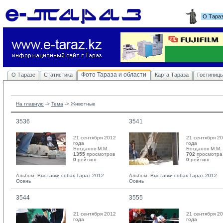
О Тара
Фото Тараза и области
О Таразе
Статистика
Карта Тараза
Гостиниц
На главную
-> 
Тема
-> 
Животные
3536
3541
21 сентября 2012
21 сентября 2
года
года
Богданов М.М. 
Богданов М.М. 
1355
просмотров
702
просмотра
0
рейтинг 
0
рейтинг 
Альбом:
Выставки собак Тараз 2012
Альбом:
Выставки собак Тараз 2012
Осень
Осень
3544
3555
21 сентября 2012
21 сентября 2
года
года