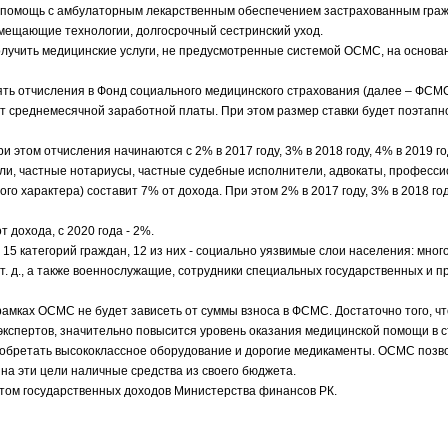
я помощь с амбулаторным лекарственным обеспечением застрахованным гра
мещающие технологии, долгосрочный сестринский уход.
получить медицинские услуги, не предусмотренные системой ОСМС, на основа
ть отчисления в Фонд социального медицинского страхования (далее – ФСМС)
от среднемесячной заработной платы. При этом размер ставки будет поэтапн
этом отчисления начинаются с 2% в 2017 году, 3% в 2018 году, 4% в 2019 год
ли, частные нотариусы, частные судебные исполнители, адвокаты, професс
 характера) составит 7% от дохода. При этом 2% в 2017 году, 3% в 2018 году
 дохода, с 2020 года - 2%.
15 категорий граждан, 12 из них - социально уязвимые слои населения: мног
. д., а также военнослужащие, сотрудники специальных государственных и 
амках ОСМС не будет зависеть от суммы взноса в ФСМС. Достаточно того, ч
экспертов, значительно повысится уровень оказания медицинской помощи в с
иобретать высококлассное оборудование и дорогие медикаменты. ОСМС позв
на эти цели наличные средства из своего бюджета.
том государственных доходов Министерства финансов РК.