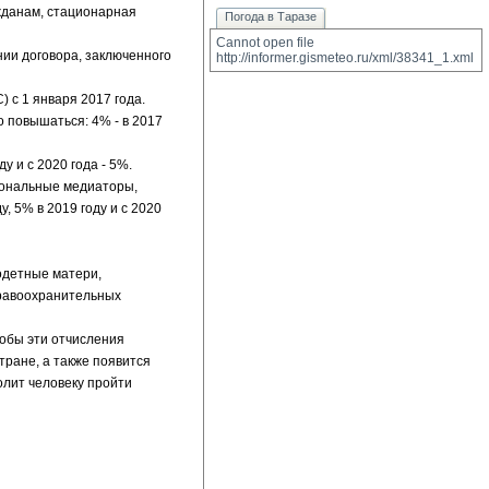
жданам, стационарная
Погода в Таразе
Cannot open file 
нии договора, заключенного
http://informer.gismeteo.ru/xml/38341_1.xml
 с 1 января 2017 года.
о повышаться: 4% - в 2017
у и с 2020 года - 5%.
иональные медиаторы,
, 5% в 2019 году и с 2020
одетные матери,
правоохранительных
тобы эти отчисления
тране, а также появится
олит человеку пройти