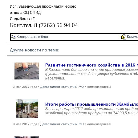
Исп. Заведующая профилактического
отдела ОЦ СПИД
Садыбекова Г.
Конт.тел. 8 (7262) 56 94 04
Копировать в блог 
Комме
Другие новости по теме:
Развитие гостиничного хозяйства в 2016 
В Казахстане большое значение придается развит
функционирование хозяйствующих субъектов в обл
населения.
3 мая 2017 года •
Департамент статистики ЖО
• комментариев 2
Итоги работы промышленности Жамбылско
За январь-март 2017 года промышленными предпр
хозяйств) произведено продукции на 74893,5 млн.
3 мая 2017 года •
Департамент статистики ЖО
• комментариев 0