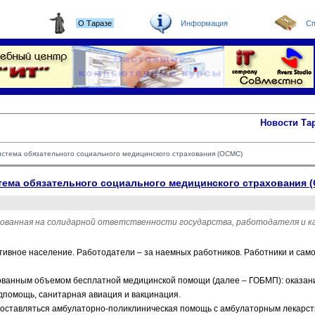
О Таразе
Информация
Сп
Новости Та
система обязательного социального медицинского страхования (ОСМС)
истема обязательного социального медицинского страхования 
ованная на солидарной ответственности государства, работодателя и ка
ктивное население. Работодатели – за наемных работников. Работники и сам
ированным объемом бесплатной медицинской помощи (далее – ГОБМП): оказа
дпомощь, санитарная авиация и вакцинация.
доставляться амбулаторно-поликлиническая помощь с амбулаторным лекарс