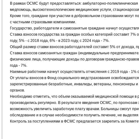
В рамках ОСМС будут предоставляться: амбулаторно-поликлиническа
медпомощь, высокотехнологические медицинские услуги, стационароза
Кроме того, граждане при участии в добровольном страховании могут 
с частными страховыми компаниями.
Государство, работодатели и самозанятые граждане начнут осуществля
Ставка взносов государства за граждан особых категорий составит 7% 
году, 5% - с 2018 года, 6% - в 2023 году, с 2024 года - 7%.
Общий размер ставки взносов работодателей составит 5% от дохода, при 
Ставка взносов самозанятых граждан (индивидуальные предпринимате
физические лица, получающие доходы по договорам гражданско-правового
года - 7%.
Наемные работники начнут осуществлять отчисления с 2019 года - 1% от
От уплаты взносов в Фонд социального медстрахования освобождаются 
зарегистрированные безработные, инвалиды, ветераны, пенсионеры и т
органов.
Необходимо отметить, что объем оказываемой медицинской помощи в р
производились регулярно. В результате введения ОСМС, по прогнозам 
возможность увеличить заработную плату врачам. Больницы смогут пр
обследование и в случае необходимости получить лечение, не выделяя 
Контроль за поступлениями в ФСМС предлагается закрепить за Комите