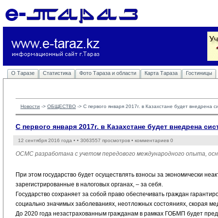
О Таразе
Статистика
Фото Тараза и области
Карта Тараза
Гостиницы
Новости
-> 
ОБЩЕСТВО
-> 
С первого января 2017г. в Казахстане будет внедрена 
С первого января 2017г. в Казахстане будет внедрена с
12 сентября 2016 года •
• 3063557 просмотров • комментариев 0
ОСМС разработана с учетом передового международного опыта, осн
При этом государство будет осуществлять взносы за экономически неа
зарегистрированные в налоговых органах, – за себя.
Государство сохраняет за собой право обеспечивать граждан гарант
социально значимых заболеваниях, неотложных состояниях, скорая ме
До 2020 года незастрахованным гражданам в рамках ГОБМП будет пре