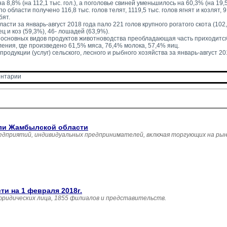
 на 8,8% (на 112,1 тыс. гол.), а поголовье свиней уменьшилось на 60,3% (на 19,5 
о области получено 116,8 тыс. голов телят, 1119,5 тыс. голов ягнят и козлят, 9,
бят.
ласти за январь-август 2018 года пало 221 голов крупного рогатого скота (10
ец и коз (59,3%), 46- лошадей (63,9%).
 основных видов продуктов животноводства преобладающая часть приходится
ения, где произведено 61,5% мяса, 76,4% молока, 57,4% яиц.
родукции (услуг) сельского, лесного и рыбного хозяйства за январь-август 201
нтарии 
вли Жамбылской области
едприятий, индивидуальных предпринимателей, включая торгующих на рын
и на 1 февраля 2018г.
юридических лица, 1855 филиалов и представительств.