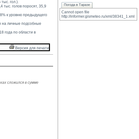
тыс. гол.).
Погода в Таразе
4 тыс. голов поросят, 35,9 
Cannot open file 
2,8% к уровню предыдущего 
http://informer.gismeteo.ru/xml/38341_1.xml
 на личные подсобные 
8 года по области в 
Версия для печати 
ках сложился в сумме