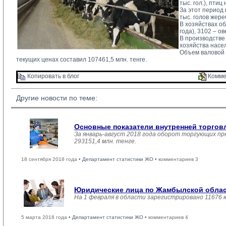
тыс. гол.), птиц
За этот период п
тыс. голов жере
В хозяйствах об
года), 3102 – ов
В производстве
хозяйства насел
Объем валовой п
текущих ценах составил 107461,5 млн. тенге.
Копировать в блог 
Комме
Другие новости по теме:
Основные показатели внутренней торго
За январь-август 2018 года оборот торгующих пр
293151,4 млн. тенге.
18 сентября 2018 года •
Департамент статистики ЖО
• комментариев 3
Юридические лица по Жамбылской област
На 1 февраля в области зарегистрировано 11676 
5 марта 2018 года •
Департамент статистики ЖО
• комментариев 4