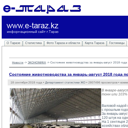
О Таразе
Статистика
Фото Тараза и области
Карта Тараза
Гостиницы
Новости
-> 
ЭКОНОМИКА
-> 
Состояние животноводства за январь-август 2018 год
Состояние животноводства за январь-август 2018 года 
18 сентября 2018 года •
Департамент статистики ЖО
• 2807496 просмотров • комм
В январе-авгус
тонн или 103% 
Валовой надой м
с прошлым годом
За январь-авгус
120 штук на одн
На 1 сентяьря 2
хозяйствах облас