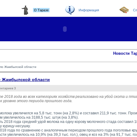
О Таразе
Информация
Сп
Новости Та
а по Жамбылской области
по Жамбылской области
ентариев 3
те 2018 года во всех категориях хозяйств реализовано на убой скота и птиц
к уровню этого периода прошлого года.
олока увеличился на 5,8 тыс. тонн (на 2,8%) и составил 211,9 тыс. тонн. Пр
 увеличилось на 3188,5 тыс. штук (на 3,8%).
ть 2018 года средний удой молока на одну корову молочного стада составил 18
у курицу-несушку.
018 года по сравнению с аналогичным периодом прошлого года поголовье круп
ти увеличилось на 10,9% (на 39,3 тыс. гол.), овец и коз на 3% (на 91,7 тыс. го