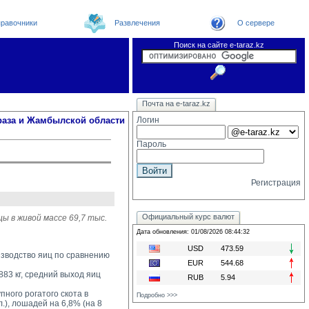
равочники
Развлечения
О сервере
Поиск на сайте e-taraz.kz
Новости
Новости e-taraz
Телефоный справочник
Видеоконференция
Почта на e-taraz.kz
Погода в Таразе
Замечания и предложения
Чат
Организации
Форум
Курсы валют
Web
раза и Жамбылской области
Логин
Пароль
Регистрация
Официальный курс валют
ы в живой массе 69,7 тыс.
Дата обновления: 01/08/2026 08:44:32
USD
473.59
оизводство яиц по сравнению
EUR
544.68
83 кг, средний выход яиц 
RUB
5.94
ного рогатого скота в 
Подробно >>>
л.), лошадей на 6,8% (на 8