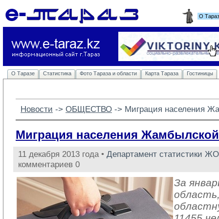
О Тара
О Таразе
Статистика
Фото Тараза и области
Карта Тараза
Гостиницы
Новости
-> 
ОБЩЕСТВО
-> 
Миграция населения Ж
Миграция населения Жамбылской
11 декабря 2013 года •
Департамент статистики ЖО
комментариев 0
За январ
область,
областн
11455 че