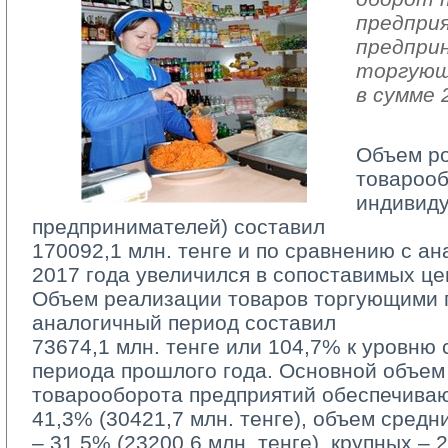
предпри
предпри
торгующ
в сумме 
Объем р
товарооб
индивид
предпринимателей) составил
170092,1 млн. тенге и по сравнению с а
2017 года увеличился в сопоставимых це
Объем реализации товаров торгующими п
аналогичный период составил
73674,1 млн. тенге или 104,7% к уровню 
периода прошлого года. Основной объем
товарооборота предприятий обеспечива
41,3% (30421,7 млн. тенге), объем средн
– 31,5% (23200,6 млн. тенге), крупных – 