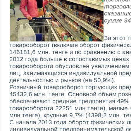
торговл
оказанию
сумме 34
За этот 
товарооборот (включая оборот физически
146181,6 млн. тенге и по сравнению с а
2012 года больше в сопоставимых ценах 
товарооборота обусловлен увеличением
лиц, занимающихся индивидуальной пре
деятельностью и рынков (на 50,9%).
Розничный товарооборот торгующих пред
45432,6 млн. тенге. Основной объем роз
обеспечивают средние предприятия 49%
товарооборота 22251 млн.тенге), малые 
млн.тенге), крупные 9,7% (4398,2 млн. тен
С начала 2013 года оборот физических л
индивидуальной предпринимательской д