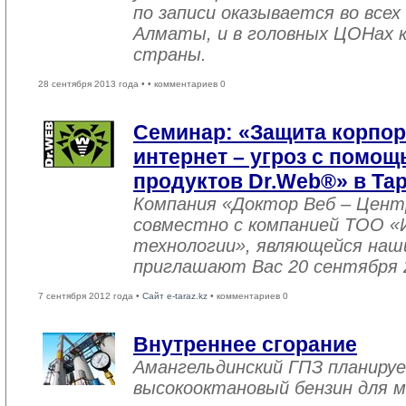
по записи оказывается во все
Алматы, и в головных ЦОНах 
страны.
28 сентября 2013 года •
• комментариев 0
Семинар: «Защита корпор
интернет – угроз с помо
продуктов Dr.Web®» в Тар
Компания «Доктор Веб – Цент
совместно с компанией ТОО 
технологии», являющейся наш
приглашают Вас 20 сентября 2
7 сентября 2012 года •
Сайт e-taraz.kz
• комментариев 0
Внутреннее сгорание
Амангельдинский ГПЗ планиру
высокооктановый бензин для 