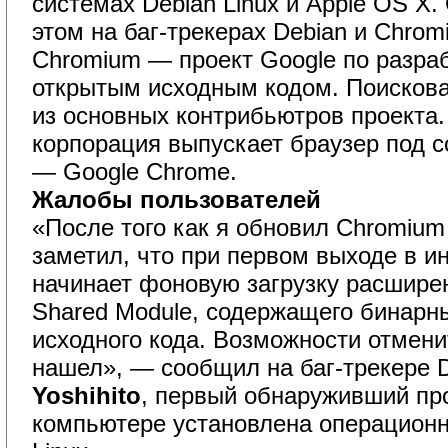
системах Debian Linux и Apple OS X
этом на баг-трекерах Debian и Chrom
Chromium — проект Google по разраб
открытым исходным кодом. Поисков
из основных контрибьютров проекта
корпорация выпускает браузер под 
— Google Chrome.
Жалобы пользователей
«После того как я обновил Chromium 
заметил, что при первом выходе в и
начинает фоновую загрузку расшире
Shared Module, содержащего бинарн
исходного кода. Возможности отменит
нашел», — сообщил на баг-трекере 
Yoshihito
, первый обнаруживший про
компьютере установлена операционн