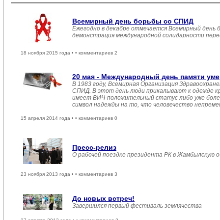
Всемирный день борьбы со СПИД
Ежегодно в декабре отмечается Всемирный день 
демонстрация международной солидарности перед
18 ноября 2015 года •
• комментариев 2
20 мая - Международный день памяти ум
В 1983 году, Всемирная Организация Здравоохран
СПИД. В этот день люди прикалывают к одежде кр
имеет ВИЧ-положительный статус либо уже болен,
символ надежды на то, что человечество непремен
15 апреля 2014 года •
• комментариев 0
Пресс-релиз
О рабочей поездке президента РК в Жамбылскую 
23 ноября 2013 года •
• комментариев 3
До новых встреч!
Завершился первый фестиваль землячества