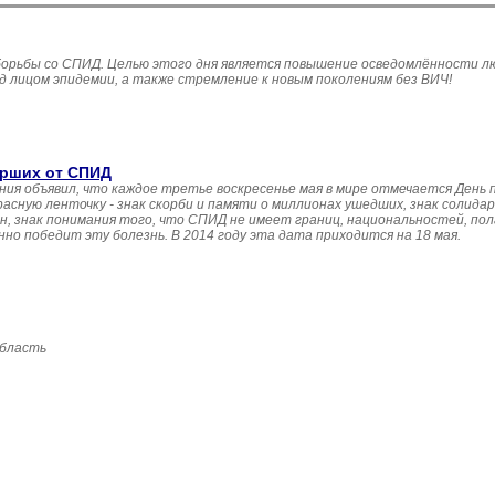
борьбы со СПИД. Целью этого дня является повышение осведомлённости л
 лицом эпидемии, а также стремление к новым поколениям без ВИЧ!
ерших от СПИД
ения объявил, что каждое третье воскресенье мая в мире отмечается День
асную ленточку - знак скорби и памяти о миллионах ушедших, знак солида
 знак понимания того, что СПИД не имеет границ, национальностей, пола 
но победит эту болезнь. В 2014 году эта дата приходится на 18 мая.
область