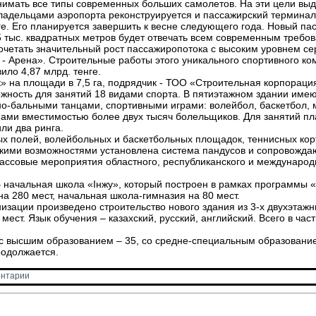
нимать все типы современных больших самолетов. На эти цели выде
владельцами аэропорта реконструируется и пассажирский терминал
нге. Его планируется завершить к весне следующего года. Новый п
 тыс. квадратных метров будет отвечать всем современным требов
очетать значительный рост пассажиропотока с высоким уровнем се
- Арена». Строительные работы этого уникального спортивного ком
ило 4,87 млрд. тенге.
 на площади в 7,5 га, подрядчик - ТОО «Строительная корпорация
жность для занятий 18 видами спорта. В пятиэтажном здании имею
но-бальными танцами, спортивными играми: волейбол, баскетбол, 
нами вместимостью более двух тысяч болельщиков. Для занятий п
ли два ринга.
х полей, волейбольных и баскетбольных площадок, теннисных корто
скими возможностями установлена система пандусов и сопровожда
ссовые мероприятия областного, республиканского и международн
– начальная школа «Інжу», который построен в рамках программы 
на 280 мест, начальная школа-гимназия на 80 мест.
зации произведено строительство нового здания из 3-х двухэтажны
мест. Язык обучения – казахский, русский, английский. Всего в час
х с высшим образованием – 35, со средне-специальным образование
родолжается.
нтарии 