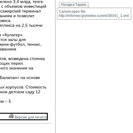
лено 3,4 млрд. тенге.
Погода в Таразе
 с объемом инвестиций 
ассажирский терминал
Cannot open file 
аниям и позволит
http://informer.gismeteo.ru/xml/38341_1.xml
рвиса.
плекса на 2,5 тысячи 
 «Кулагер». 
тся залы для 
мини-футбол, теннис,
лаванием
в, возведена стоянка 
ющих перил.
ого значения на 
«Балапан» на основе
х корпусов. Стоимость 
тном детском саду 12
м – 5.
Версия для печати 