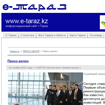
О Таразе
Статистика
Фото Тараза и области
Карта Тараза
Гостиницы
Новости
-> 
ПРЕСС-ЦЕНТР
-> 
Пресс-релиз
Пресс-релиз
22 ноября 2013 года •
• 1105720 просмотров • комментариев 1
О рабочей пое
Сегодня глав
Первым объек
реконструкци
Как известно
достигнута д
инвестиций. В