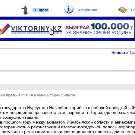
О Таразе
Информация
Сп
Новости Та
здке президента РК в Жамбылскую область
а государства Нурсултан Назарбаев прибыл с рабочей поездкой в 
том посещения президента стал аэропорт г. Тараз, где он ознаком
и воздушной гавани.
, в прошлом году между акиматом Жамбылской области и авиакомп
оговоренность о реконструкции взлетно-посадочной полосы аэропор
 результате релизации такого инвестиционного проекта длина полос