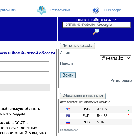
равочники
Развлечения
О сервере
Поиск на сайте e-taraz.kz
Новости
Новости e-taraz
Телефоный справочник
Видеоконференция
Почта на e-taraz.kz
Погода в Таразе
Замечания и предложения
Чат
Организации
Форум
Курсы валют
Web
раза и Жамбылской области
Логин
Пароль
Регистрация
Официальный курс валют
Дата обновления: 01/08/2026 08:44:32
Жамбылскую область.
USD
473.59
ился с ходом
EUR
544.68
RUB
5.94
анией «SCAT» 
та за счет частных
Подробно >>>
ы составит 3,5 км, что