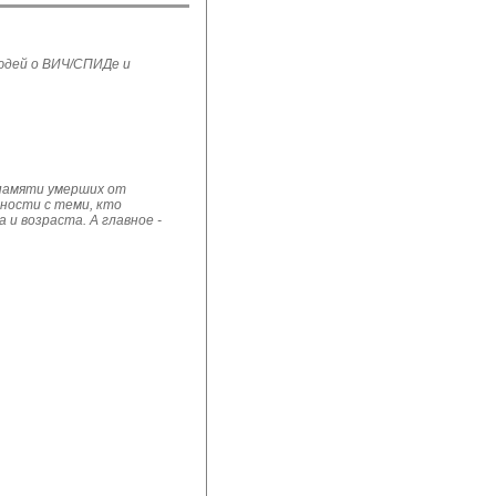
юдей о ВИЧ/СПИДе и
 памяти умерших от
рности с теми, кто
и возраста. А главное -