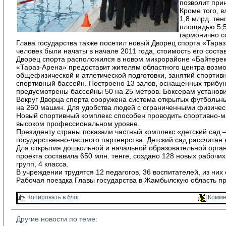
позволит при
Кроме того, 
1,8 млрд. те
площадью 5,5
гармонично с
Глава государства также посетил новый Дворец спорта «Тараз 
человек были начаты в начале 2011 года, стоимость его состав
Дворец спорта расположился в новом микрорайоне «Байтерек»
«Тараз-Арена» предоставит жителям областного центра возмо
общефизической и атлетической подготовки, занятий спортив
спортивный бассейн. Построено 13 залов, оснащенных трибу
предусмотрены бассейны 50 на 25 метров. Боксерам установи
Вокруг Дворца спорта сооружена система открытых футбольны
на 260 машин. Для удобства людей с ограниченными физиче
Новый спортивный комплекс способен проводить спортивно-ма
высоком профессиональном уровне.
Президенту страны показали частный комплекс «детский сад 
государственно-частного партнерства. Детский сад рассчитан 
Для открытия дошкольной и начальной образовательной органи
проекта составила 650 млн. тенге, создано 128 новых рабочих 
групп, 4 класса.
В учреждении трудятся 12 педагогов, 36 воспитателей, из ни
Рабочая поездка Главы государства в Жамбылскую область п
Копировать в блог 
Комме
Другие новости по теме: