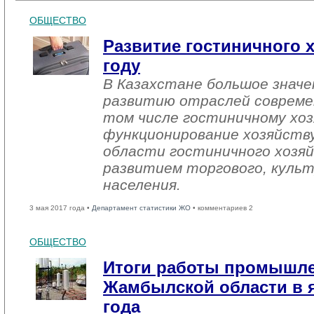
ОБЩЕСТВО
Развитие гостиничного х
году
В Казахстане большое знач
развитию отраслей совреме
том числе гостиничному хоз
функционирование хозяйств
области гостиничного хозяй
развитием торгового, культ
населения.
3 мая 2017 года •
Департамент статистики ЖО
• комментариев 2
ОБЩЕСТВО
Итоги работы промышл
Жамбылской области в я
года