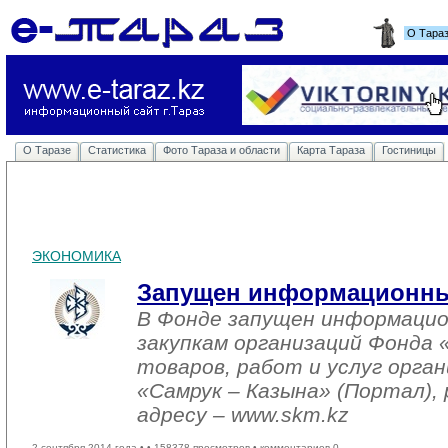
О Тара
О Таразе
Статистика
Фото Тараза и области
Карта Тараза
Гостиницы
ЭКОНОМИКА
Запущен информационны
В Фонде запущен информацио
закупкам организаций Фонда 
товаров, работ и услуг орга
«Самрук – Казына» (Портал),
адресу – www.skm.kz
2 сентября 2014 года •
• 158378 просмотров • комментариев 0