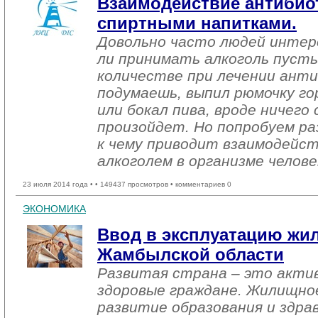
Взаимодействие антибио
спиртными напитками.
Довольно часто людей интер
ли принимать алкоголь пусть
количестве при лечении ант
подумаешь, выпил рюмочку г
или бокал пива, вроде ничего
произойдет. Но попробуем ра
к чему приводит взаимодейс
алкоголем в организме челове
23 июля 2014 года •
• 149437 просмотров • комментариев 0
ЭКОНОМИКА
Ввод в эксплуатацию жил
Жамбылской области
Развитая страна – это актив
здоровые граждане. Жилищно
развитие образования и здра