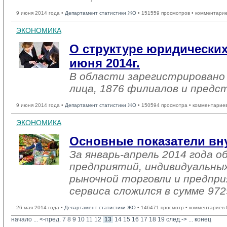
9 июня 2014 года •
Департамент статистики ЖО
• 151559 просмотров • комментарие
ЭКОНОМИКА
О структуре юридических
июня 2014г.
В области зарегистрировано
лица, 1876 филиалов и предс
9 июня 2014 года •
Департамент статистики ЖО
• 150594 просмотра • комментарие
ЭКОНОМИКА
Основные показатели вн
За январь-апрель 2014 года 
предприятий, индивидуальны
рыночной торговли и предпри
сервиса сложился в сумме 972
26 мая 2014 года •
Департамент статистики ЖО
• 146471 просмотр • комментариев 
начало
... 
<-пред.
7
8
9
10
11
12
13
14
15
16
17
18
19
след.->
... 
конец