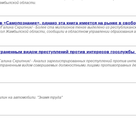
Жамбылской области.
в «Самопознание», однако эта книга имеется на рынке в своб
лина Скрипник/ - Более ста миллионов тенге выделено из республиканс
ол Жамбылской области, сообщили в областном управлении образования 
раненным видом преступлений против интересов госслужбы
лина Скрипник/ - Анализ зарегистрированных преступлений против инте
ространенным видом совершаемых должностными лицами противоправных де
лин на автомобили. "Знамя труда"