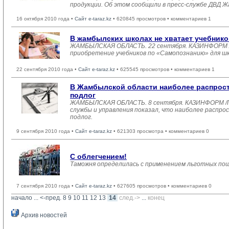
продукции. Об этом сообщили в пресс-службе ДВД 
16 октября 2010 года •
Сайт e-taraz.kz
• 620845 просмотров • комментариев 1
В жамбылских школах не хватает учебнико
ЖАМБЫЛСКАЯ ОБЛАСТЬ. 22 сентября. КАЗИНФОРМ /Га
приобретение учебников по «Самопознанию» для шк
22 сентября 2010 года •
Сайт e-taraz.kz
• 625545 просмотров • комментариев 1
В Жамбылской области наиболее распрост
подлог
ЖАМБЫЛСКАЯ ОБЛАСТЬ. 8 сентября. КАЗИНФОРМ /Га
службы и управления показал, что наиболее расп
подлог.
9 сентября 2010 года •
Сайт e-taraz.kz
• 621303 просмотра • комментариев 0
С облегчением!
Таможня определилась с применением льготных пош
7 сентября 2010 года •
Сайт e-taraz.kz
• 627605 просмотров • комментариев 0
начало
... 
<-пред.
8
9
10
11
12
13
14
след.->
... 
конец
Архив новостей