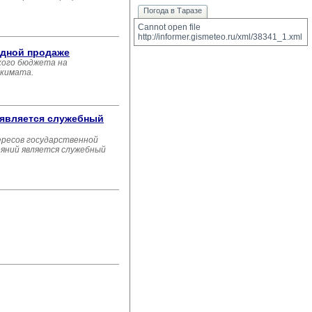
Погода в Таразе
Cannot open file 
http://informer.gismeteo.ru/xml/38341_1.xml
одной продаже
кого бюджета на
акимата.
 является служебный
ресов государственной
яний является служебный