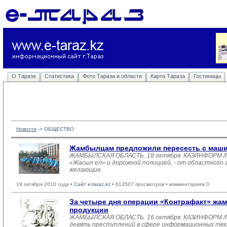
О Таразе
Статистика
Фото Тараза и области
Карта Тараза
Гостиницы
Новости
-> 
ОБЩЕСТВО
Жамбылцам предложили пересесть с маши
ЖАМБЫЛСКАЯ ОБЛАСТЬ. 18 октября. КАЗИНФОРМ /Гал
«Жасыл ел» и дорожной полицией, - от областного 
желающие.
19 октября 2010 года •
Сайт e-taraz.kz
• 613507 просмотров • комментариев 0
За четыре дня операции «Контрафакт» жа
продукции
ЖАМБЫЛСКАЯ ОБЛАСТЬ. 16 октября. КАЗИНФОРМ /Га
девять преступлений в сфере информационных техн