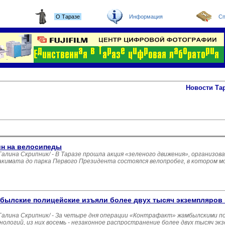
О Таразе
Информация
Сп
Новости Та
н на велосипеды
ина Скрипник/ - В Таразе прошла акция «зеленого движения», организо
акимата до парка Первого Президента состоялся велопробег, в котором м
мбылские полицейские изъяли более двух тысяч экземпляров
лина Скрипник/ - За четыре дня операции «Контрафакт» жамбылскими п
ологий, из них восемь - незаконное распространение более двух тысяч э