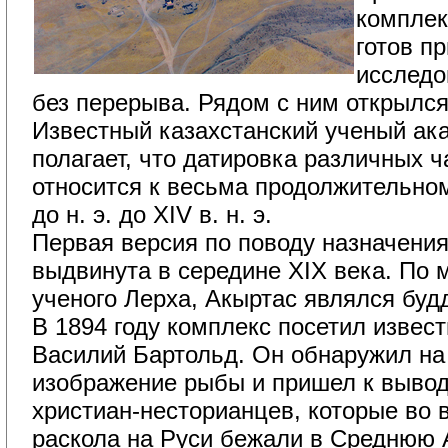
комплек
готов п
исследо
без перерыва. Рядом с ним открылся
Известный казахстанский ученый ака
полагает, что датировка различных 
относится к весьма продолжительному
до н. э. до ХIV в. н. э.
Первая версия по поводу назначения
выдвинута в середине XIX века. По 
ученого Лерха, Акыртас являлся бу
В 1894 году комплекс посетил извест
Василий Бартольд. Он обнаружил на
изображение рыбы и пришел к вывод
христиан-несторианцев, которые во 
раскола на Руси бежали в Среднюю 