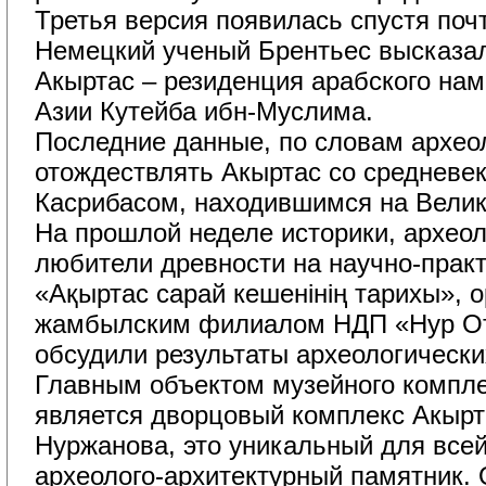
Третья версия появилась спустя почт
Немецкий ученый Брентьес высказал
Акыртас – резиденция арабского нам
Азии Кутейба ибн-Муслима.
Последние данные, по словам археол
отождествлять Акыртас со средневе
Касрибасом, находившимся на Вели
На прошлой неделе историки, археоло
любители древности на научно-прак
«Ақыртас сарай кешенінің тарихы», 
жамбылским филиалом НДП «Нур От
обсудили результаты археологически
Главным объектом музейного комплек
является дворцовый комплекс Акырт
Нуржанова, это уникальный для все
археолого-архитектурный памятник. 