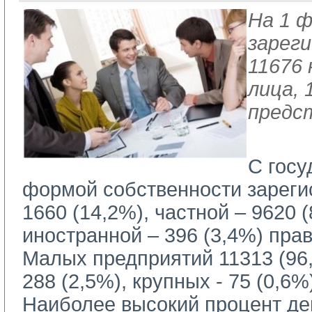
На 1 ф
зарег
11676
лица, 
предс
С госу
формой собственности зареги
1660 (14,2%), частной – 9620 
иностранной – 396 (3,4%) пра
Малых предприятий 11313 (96,
288 (2,5%), крупных - 75 (0,6%
Наиболее высокий процент де