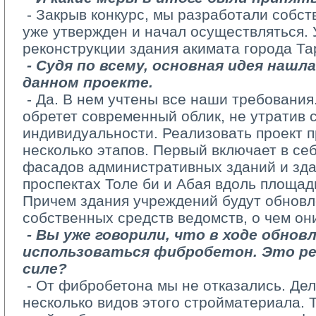
­ - Закрыв конкурс, мы разработали собс
уже утвержден и начал осуществляться. 
реконструкции здания акимата города Та
­ 
- Судя по всему, основная идея нашл
данном проекте.
­ - Да. В нем учтены все наши требовани
обретет современный облик, не утратив 
индивидуальности. Реализовать проект п
несколько этапов. Первый включает в се
фасадов административных зданий и зд
проспектах Толе би и Абая вдоль площад
Причем здания учреждений будут обновле
собственных средств ведомств, о чем он
­ 
- Вы уже говорили, что в ходе обно
использоваться фибробетон. Это ре
силе?
­ - От фибробетона мы не отказались. Дел
несколько видов этого стройматериала. 