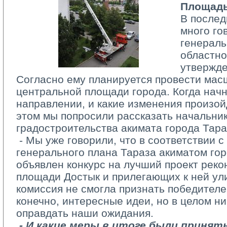
Площадь
В послед
много го
генераль
областно
утвержде
Согласно ему планируется провести ма
центральной площади города. Когда начн
направлении, и какие изменения произой
этом мы попросили рассказать начальник
градостроительства акимата города Тар
­ - Мы уже говорили, что в соответствии с
генерального плана Тараза акиматом гор
объявлен конкурс на лучший проект рек
площади Достык и прилегающих к ней ул
комиссия не смогла признать победителе
конечно, интересные идеи, но в целом ни
оправдать наши ожидания.
­ 
- И какие меры в итоге были принят