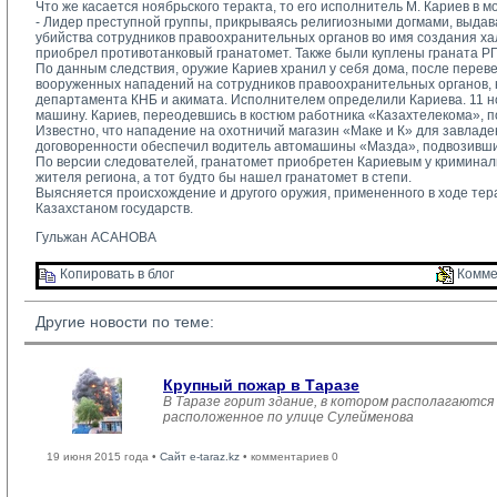
Что же касается ноябрьского теракта, то его исполнитель М. Кариев в 
- Лидер преступной группы, прикрываясь религиозными догмами, выдав
убийства сотрудников правоохранительных органов во имя создания ха
приобрел противотанковый гранатомет. Также были куплены граната РГД
По данным следствия, оружие Кариев хранил у себя дома, после перевез
вооруженных нападений на сотрудников правоохранительных органов, 
департамента КНБ и акимата. Исполнителем определили Кариева. 11 но
машину. Кариев, переодевшись в костюм работника «Казахтелекома», 
Известно, что нападение на охотничий магазин «Маке и К» для завлад
договоренности обеспечил водитель автомашины «Мазда», подвозивший 
По версии следователей, гранатомет приобретен Кариевым у криминальн
жителя региона, а тот будто бы нашел гранатомет в степи.
Выясняется происхождение и другого оружия, примененного в ходе тера
Казахстаном государств.
Гульжан АСАНОВА
Копировать в блог 
Комме
Другие новости по теме:
Крупный пожар в Таразе
В Таразе горит здание, в котором располагаются
расположенное по улице Сулейменова
19 июня 2015 года •
Сайт e-taraz.kz
• комментариев 0