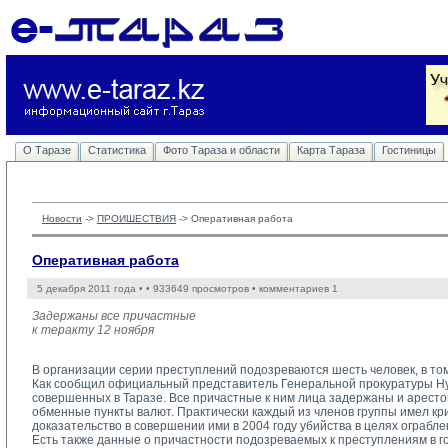
О Таразе
Статистика
Фото Тараза и области
Карта Тараза
Гостиницы
Новости
-> 
ПРОИШЕСТВИЯ
-> 
Оперативная работа
Оперативная работа
5 декабря 2011 года •
• 933649 просмотров • комментариев 1
Задержаны все причастные
к теракту 12 ноября
В организации серии преступлений подозреваются шесть человек, в том 
Как сообщил официальный представитель Генеральной прокуратуры Нур
совершенных в Таразе. Все причастные к ним лица задержаны и арест
обменные пункты валют. Практически каждый из членов группы имел к
доказательство в совершении ими в 2004 году убийства в целях ограбле
Есть также данные о причастности подозреваемых к преступлениям в г