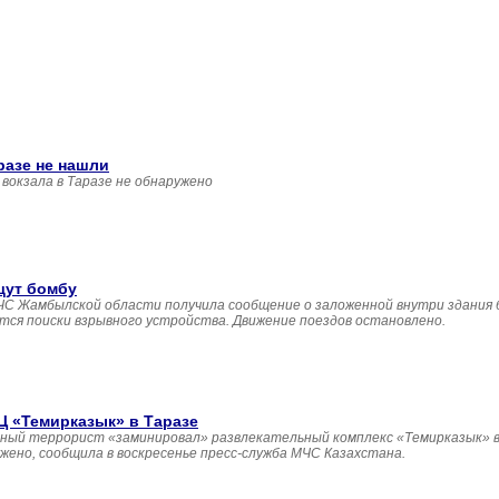
разе не нашли
вокзала в Таразе не обнаружено
щут бомбу
 ДЧС Жамбылской области получила сообщение о заложенной внутри здания
утся поиски взрывного устройства. Движение поездов остановлено.
 «Темирказык» в Таразе
ный террорист «заминировал» развлекательный комплекс «Темирказык» в 
ено, сообщила в воскресенье пресс-служба МЧС Казахстана.