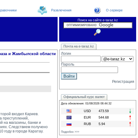
равочники
Развлечения
О сервере
Поиск на сайте e-taraz.kz
Новости
Новости e-taraz
Телефоный справочник
Видеоконференция
Почта на e-taraz.kz
Погода в Таразе
Замечания и предложения
Чат
Организации
Форум
Курсы валют
Web
раза и Жамбылской области
Логин
Пароль
Регистрация
Официальный курс валют
Дата обновления: 01/08/2026 08:44:32
USD
473.59
оторой входил Кариев.
EUR
544.68
 преступлений, 
й на магазины, банки и
RUB
5.94
ниях. Следствием получено
0 году в городе Каратау.
Подробно >>>