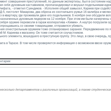
момент совершения преступлений, по данным экспертизы, был в состоянии нар
ая себя духовным наставником, пропагандировал и внушал подельникам идеи
лифата, - отметил Суиндиков. - Исполняя общий замысел, Кариев при содейс
-5, пистолет Макарова, два обреза из охотничьего ружья 16 калибра и мелк
 в квартиру, где проживали двое его подельников. 6 ноября они обсудили воп
назначенных духовным лидером на 12 ноября. При этом им были начерчены 
ября оружие перевезли в гараж кооператива «Химик». А наутро погрузили о
попрощавшись со своими товарищами, отправился убивать.
ения огнестрельным оружием тоже спланировано заранее. Передвижение по г
М. Кариева к магазину. Он тоже считается соучастником.
ого элемента, вошедшего в преступную группу. Это лицо, в свою очередь, пр
кта в Таразе. В том числе проверяется информация о возможном ввозе оружи
нтарии 
 несколько департаментов и различных организаций, а также студенческая