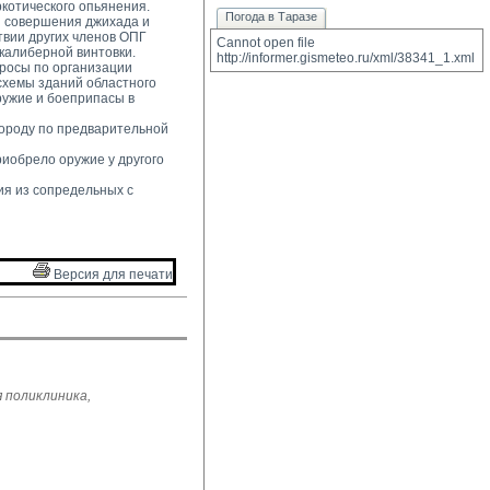
котического опьянения. 
Погода в Таразе
 совершения джихада и 
твии других членов ОПГ
Cannot open file 
окалиберной винтовки.
http://informer.gismeteo.ru/xml/38341_1.xml
росы по организации 
схемы зданий областного
ружие и боеприпасы в
ороду по предварительной 
иобрело оружие у другого 
я из сопредельных с 
Версия для печати 
 поликлиника,