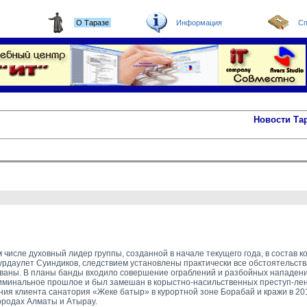
О Таразе
Информация
Сп
Новости Та
числе духовный лидер группы, созданной в начале текущего года, в состав к
даулет Суиндиков, следствием установлены практически все обстоятельства
ованы. В планы банды входило совершение ограблений и разбойных нападени
риминальное прошлое и был замешан в корыстно-насильственных преступ-ле
ния клиента санатория «Жеке батыр» в курортной зоне Борабай и кражи в 201
ородах Алматы и Атырау.