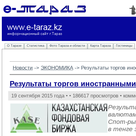
О Таразе
Статистика
Фото Тараза и области
Карта Тараза
Гостиницы
Новости
-> 
ЭКОНОМИКА
-> 
Результаты торгов ин
Результаты торгов иностранными 
19 сентября 2015 года •
• 186617 просмотров • комм
Результ
валюта
Спот-рын
в тенге 