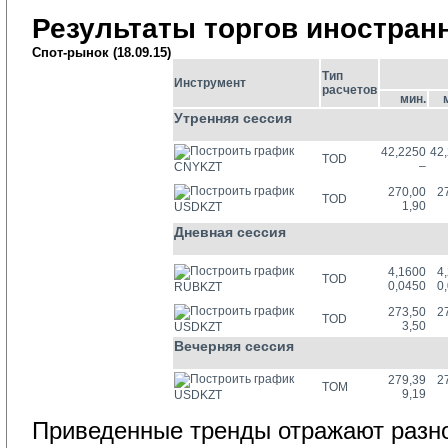
Результаты торгов иностра
Спот-рынок (18.09.15)
Тип
Инструмент
расчетов
мин.
Утренняя сессия
42,2250
42
TOD
–
CNYKZT
270,00
2
TOD
1,90
USDKZT
Дневная сессия
4,1600
4
TOD
0,0450
0
RUBKZT
273,50
2
TOD
3,50
USDKZT
Вечерняя сессия
279,39
2
TOM
9,19
USDKZT
Приведенные тренды отражают разно