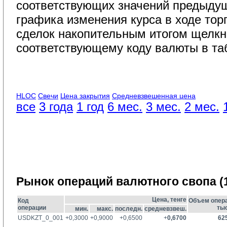
соответствующих значений предыдущ
графика изменения курса в ходе тор
сделок накопительным итогом щелкн
соответствующему коду валюты в та
HLOC
Свечи
Цена закрытия
Средневзвешенная цена
все
3 года
1 год
6 мес.
3 мес.
2 мес.
Рынок операций валютного свопа (1
Цена, тенге
Код
Объем опера
операции
тыс
мин.
макс.
последн.
средневзвеш.
USDKZT_0_001
+0,3000
+0,9000
+0,6500
+
0,6700
62