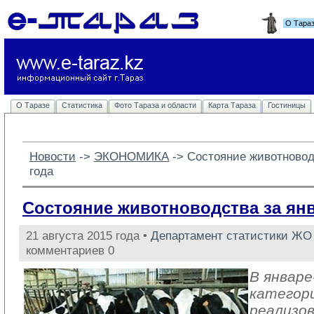
О Тара
О Таразе
Статистика
Фото Тараза и области
Карта Тараза
Гостиницы
Новости
-> 
ЭКОНОМИКА
-> 
Состояние животновод
года
Состояние животноводства за янв
21 августа 2015 года •
Департамент статистики ЖО
комментариев 0
В январе
категор
реализов