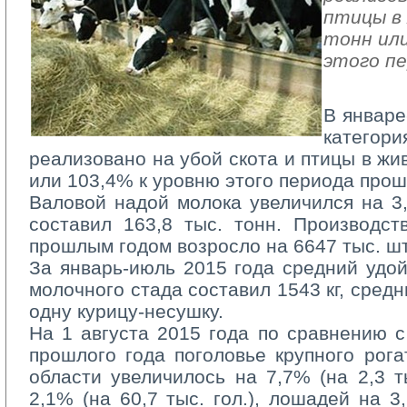
птицы в 
тонн или
этого пе
В январе
катег
реализовано на убой скота и птицы в жив
или 103,4% к уровню этого периода прош
Валовой надой молока увеличился на 3,5
составил 163,8 тыс. тонн. Производс
прошлым годом возросло на 6647 тыс. шт
За январь-июль 2015 года средний удой
молочного стада составил 1543 кг, средн
одну курицу-несушку.
На 1 августа 2015 года по сравнению с
прошлого года поголовье крупного рога
области увеличилось на 7,7% (на 2,3 ты
2,1% (на 60,7 тыс. гол.), лошадей на 3,