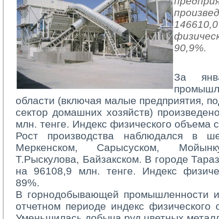
предпри
произвед
146610,0
физичес
90,9%.
За янв
промышл
области (включая малые предприятия, п
сектор домашних хозяйств) произведено
млн. тенге. Индекс физического объема 
Рост производства наблюдался в ше
Меркенском, Сарысуском, Мойынк
Т.Рыскулова, Байзакском. В городе Тара
на 96108,9 млн. тенге. Индекс физич
89%.
В горнодобывающей промышленности и 
отчетном периоде индекс физического 
Уменьшилась добыча руд цветных метал