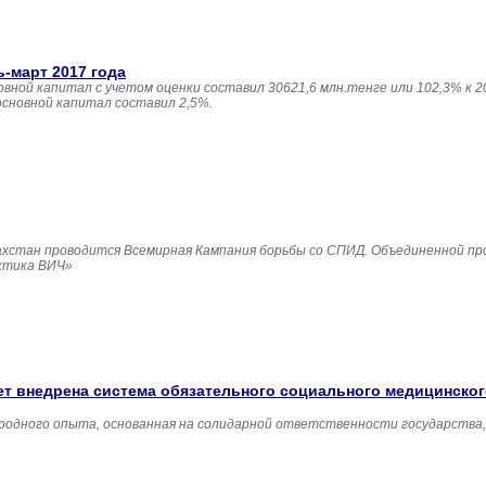
ь-март 2017 года
овной капитал с учетом оценки составил 30621,6 млн.тенге или 102,3% к 20
основной капитал составил 2,5%.
Казахстан проводится Всемирная Кампания борьбы со СПИД. Объединенной п
ктика ВИЧ»
удет внедрена система обязательного социального медицинско
родного опыта, основанная на солидарной ответственности государства