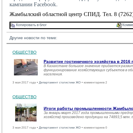
кампании
Facebook
.
Жамбылский областной центр СПИД. Тел. 8 (7262)
Копировать в блог 
Комме
Другие новости по теме:
ОБЩЕСТВО
Развитие гостиничного хозяйства в 2016 
В Казахстане большое значение придается развит
функционирование хозяйствующих субъектов в обл
населения.
3 мая 2017 года •
Департамент статистики ЖО
• комментариев 2
ОБЩЕСТВО
Итоги работы промышленности Жамбылско
За январь-март 2017 года промышленными предпр
хозяйств) произведено продукции на 74893,5 млн.
3 мая 2017 года •
Департамент статистики ЖО
• комментариев 0