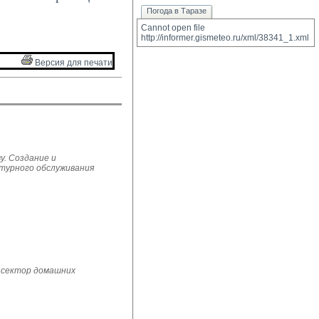
Погода в Таразе
Cannot open file 
http://informer.gismeteo.ru/xml/38341_1.xml
Версия для печати 
у. Создание и
ьтурного обслуживания
 сектор домашних