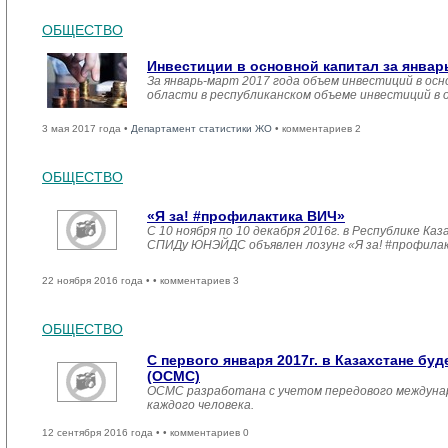
ОБЩЕСТВО
Инвестиции в основной капитал за январ
За январь-март 2017 года объем инвестиций в осн
области в республиканском объеме инвестиций в 
3 мая 2017 года •
Департамент статистики ЖО
• комментариев 2
ОБЩЕСТВО
«Я за! #профилактика ВИЧ»
С 10 ноября по 10 декабря 2016г. в Республике 
СПИДу ЮНЭЙДС объявлен лозунг «Я за! #профила
22 ноября 2016 года •
• комментариев 3
ОБЩЕСТВО
С первого января 2017г. в Казахстане б
(ОСМС)
ОСМС разработана с учетом передового междуна
каждого человека.
12 сентября 2016 года •
• комментариев 0