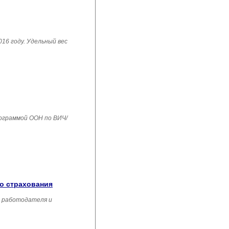
16 году. Удельный вес
рограммой ООН по ВИЧ/
го страхования
, работодателя и