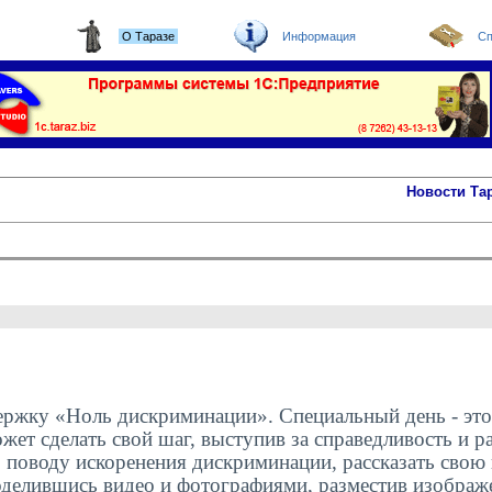
О Таразе
Информация
Сп
Новости Та
держку «Ноль дискриминации». Специальный день - эт
жет сделать свой шаг, выступив за справедливость и р
 поводу искоренения дискриминации, рассказать свою
делившись видео и фотографиями, разместив изображе